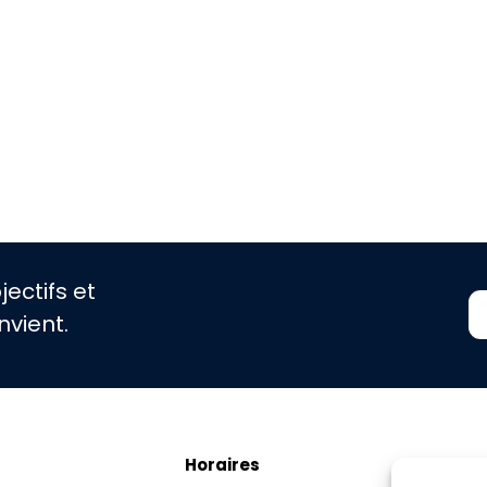
ectifs et
nvient.
Horaires