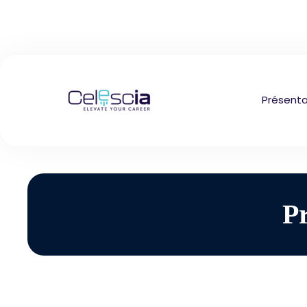
Présenta
P