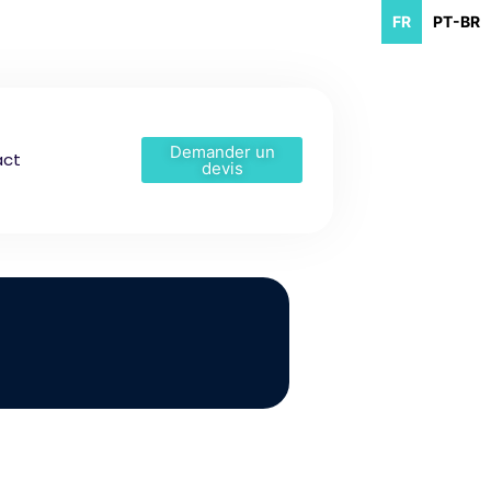
FR
PT-BR
Demander un
act
devis