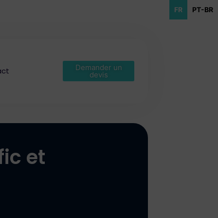
FR
PT-BR
Demander un
act
devis
ic et