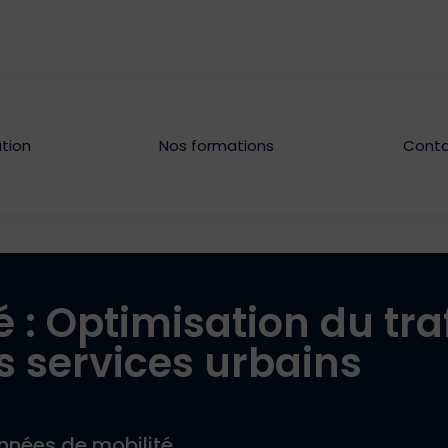
tion
Nos formations
Cont
é : Optimisation du traf
s services urbains
données de mobilité.