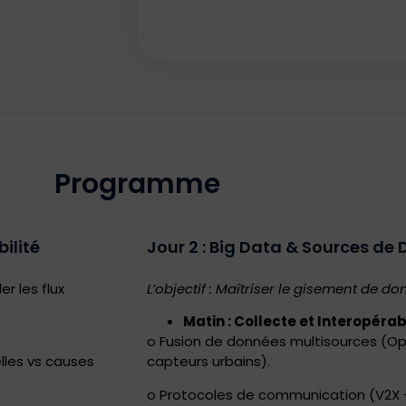
Programme
ilité
Jour 2 : Big Data & Sources de
r les flux
L’objectif : Maîtriser le gisement de do
Matin : Collecte et Interopérabi
o Fusion de données multisources (Op
lles vs causes
capteurs urbains).
o Protocoles de communication (V2X – 