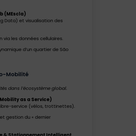
ab (MEscla)
 Data) et visualisation des
 via les données cellulaires.
dynamique d’un quartier de São
ro-Mobilité
lités dans l’écosystème global.
Mobility as a Service)
libre-service (vélos, trottinettes).
et gestion du « dernier
e & Stationnement Intelligent