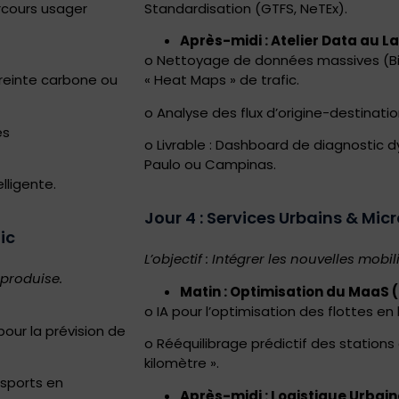
rcours usager
Standardisation (GTFS, NeTEx).
Après-midi : Atelier Data au L
o Nettoyage de données massives (Big
mpreinte carbone ou
« Heat Maps » de trafic.
o Analyse des flux d’origine-destination
es
o Livrable : Dashboard de diagnostic 
Paulo ou Campinas.
lligente.
Jour 4 : Services Urbains & Mic
ic
L’objectif : Intégrer les nouvelles mobi
 produise.
Matin : Optimisation du MaaS (
o IA pour l’optimisation des flottes en 
our la prévision de
o Rééquilibrage prédictif des stations 
kilomètre ».
nsports en
Après-midi : Logistique Urbain