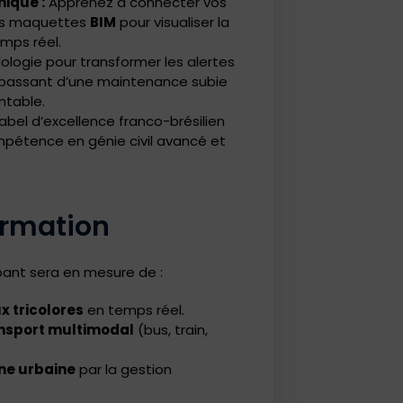
ique :
Apprenez à connecter vos
vos maquettes
BIM
pour visualiser la
mps réel.
logie pour transformer les alertes
, passant d’une maintenance subie
ntable.
abel d’excellence franco-brésilien
pétence en génie civil avancé et
formation
cipant sera en mesure de :
x tricolores
en temps réel.
ansport multimodal
(bus, train,
ne urbaine
par la gestion