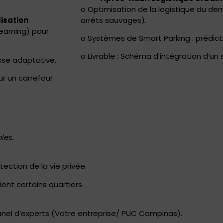
o Optimisation de la logistique du der
lisation
arrêts sauvages).
earning) pour
o Systèmes de Smart Parking : prédicti
o Livrable : Schéma d’intégration d’un 
sse adaptative.
ur un carrefour
les.
ction de la vie privée.
ient certains quartiers.
nel d’experts (Votre entreprise/ PUC Campinas).