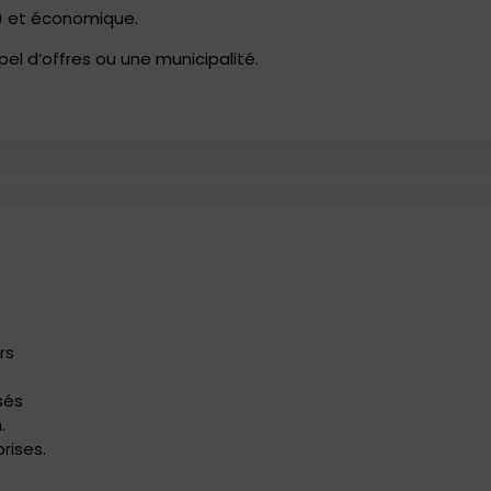
) et économique.
pel d’offres ou une municipalité.
rs
sés
.
rises.