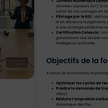
Jumeau Numérique Dynam
données capteurs (IoT) à 
santé de vos ouvrages en te
Pilotage par le ROI :
Méthodo
IA en décisions budgétaires
à une stratégie prédictive re
Certification Celescia :
Un l
garantissant une double com
intelligence artificielle.
Objectifs de la 
A l’issue de la formation, le parti
Optimiser les cycles de feu
Prédire la demande de tr
vélos).
Réduire l’empreinte carbo
dynamique des flux.