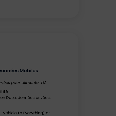
 Données Mobiles
nnées pour alimenter l’IA.
lité
en Data, données privées,
Vehicle to Everything) et