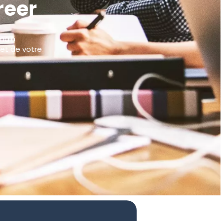
reer
main.
 et de votre