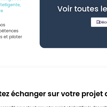
ntelligente,
Voir toutes l
re
Déco
nos
étences
es
et
piloter
ez échanger sur votre projet 