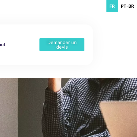
FR
PT-BR
Demander un
act
devis