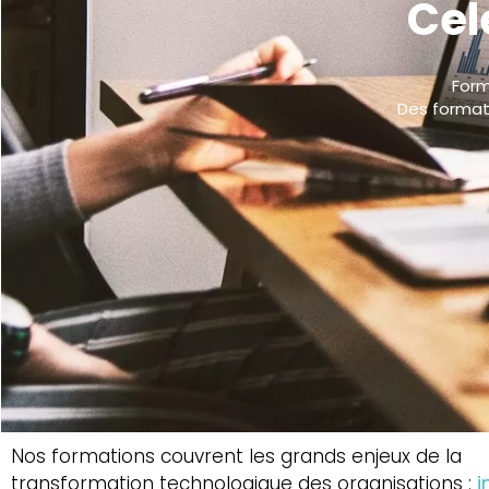
Cel
Form
Des formati
Nos
formations
couvrent
les
grands
enjeux
de
la
transformation
technologique
des
organisations :
i