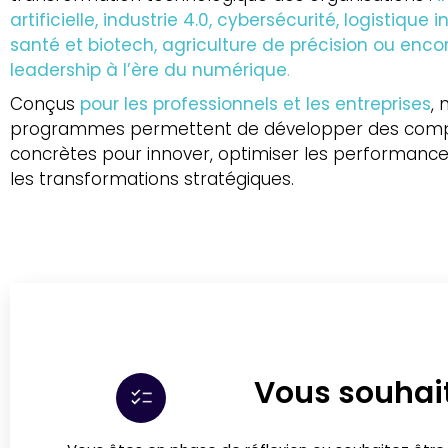
artificielle,
industrie
4.0,
cybersécurité,
logistique
i
santé
et
biotech,
agriculture
de
précision
ou
enco
leadership
à
l’ère
du
numérique
.
Conçus
pour
les
professionnels
et
les
entreprises
,
programmes
permettent
de
développer
des
comp
concrètes
pour
innover,
optimiser
les
performanc
les
transformations
stratégiques.
Vous souhait