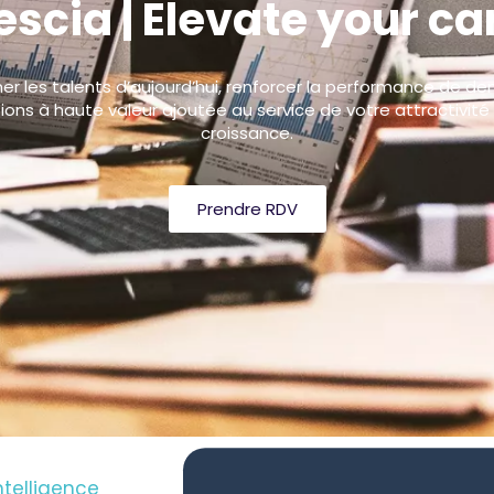
escia | Elevate your ca
er les talents d’aujourd’hui, renforcer la performance de de
ons à haute valeur ajoutée au service de votre attractivité
croissance.
Prendre RDV
ntelligence