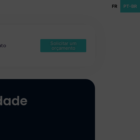
FR
PT-BR
Solicitar um
ato
orçamento
idade