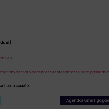
vidual)
oníveis
.
ntrar em contato com nosso representante para pessoas c
 nenhuma sessão.
Agendar uma ligação