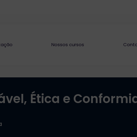
tação
Nossos cursos
Cont
ável, Ética e Conform
a