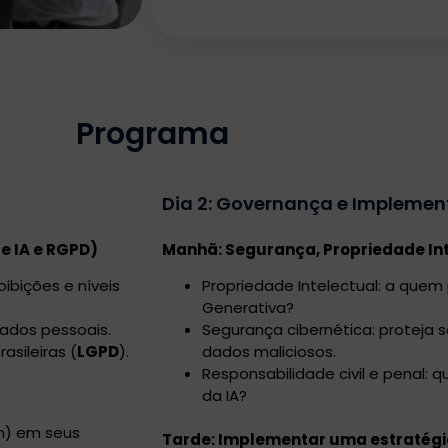
Programa
Dia 2: Governança e Impleme
e IA e RGPD)
Manhã: Segurança, Propriedade Int
oibições e níveis
Propriedade Intelectual: a quem
Generativa?
ados pessoais.
Segurança cibernética: proteja 
asileiras (
LGPD
).
dados maliciosos.
Responsabilidade civil e penal:
da IA?
em) em seus
Tarde: Implementar uma estratégi