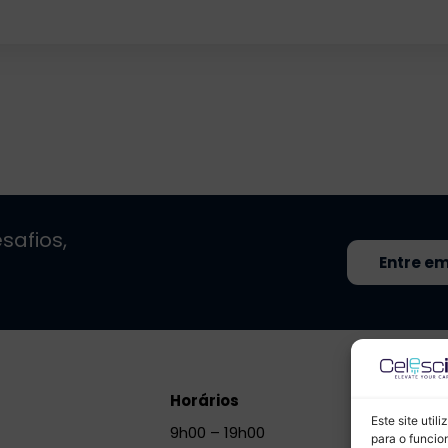
safios,
Entre e
Horários
Este site util
9h00 – 19h00
para o funcio